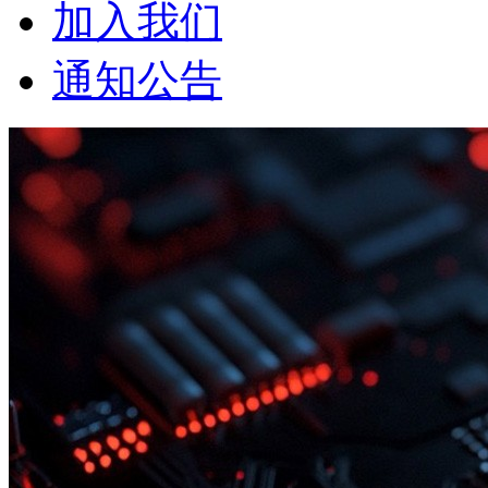
加入我们
通知公告