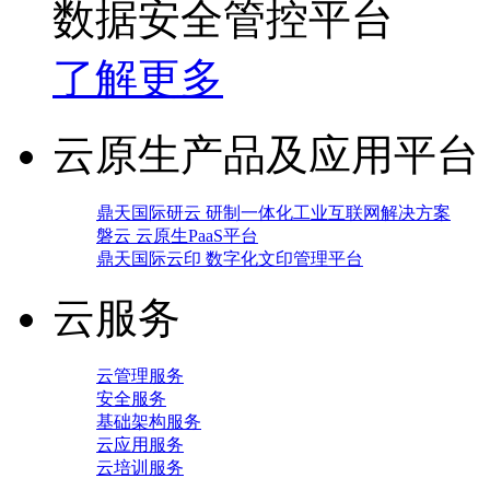
数据安全管控平台
了解更多
云原生产品及应用平台
鼎天国际研云 研制一体化工业互联网解决方案
磐云 云原生PaaS平台
鼎天国际云印 数字化文印管理平台
云服务
云管理服务
安全服务
基础架构服务
云应用服务
云培训服务