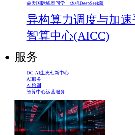
鼎天国际鲲泰问学一体机DeepSeek版
异构算力调度与加速
智算中心(AICC)
服务
DC·AI生态创新中心
AI服务
AI培训
智算中心运营服务