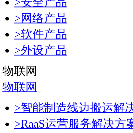
>安全产品
>网络产品
>软件产品
>外设产品
物联网
物联网
>智能制造线边搬运解
>RaaS运营服务解决方