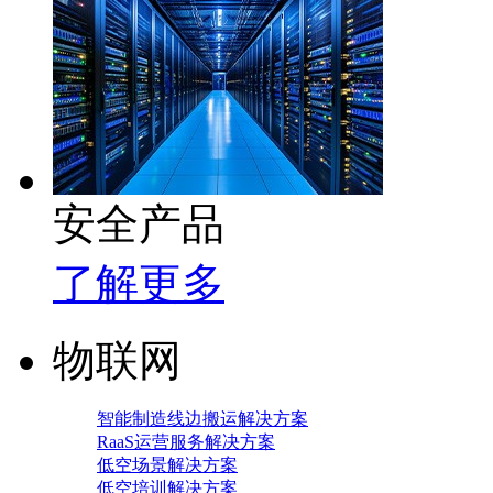
安全产品
了解更多
物联网
智能制造线边搬运解决方案
RaaS运营服务解决方案
低空场景解决方案
低空培训解决方案