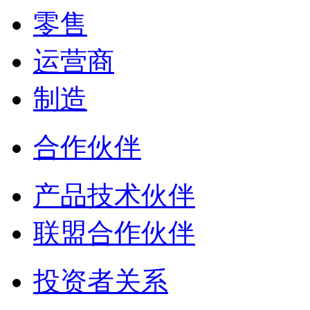
零售
运营商
制造
合作伙伴
产品技术伙伴
联盟合作伙伴
投资者关系