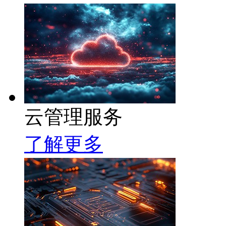
云管理服务
了解更多