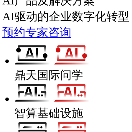
AI产品及解决方案
AI驱动的企业数字化转型
预约专家咨询
鼎天国际问学
智算基础设施