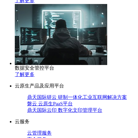
了解更多
数据安全管控平台
了解更多
云原生产品及应用平台
鼎天国际研云 研制一体化工业互联网解决方案
磐云 云原生PaaS平台
鼎天国际云印 数字化文印管理平台
云服务
云管理服务