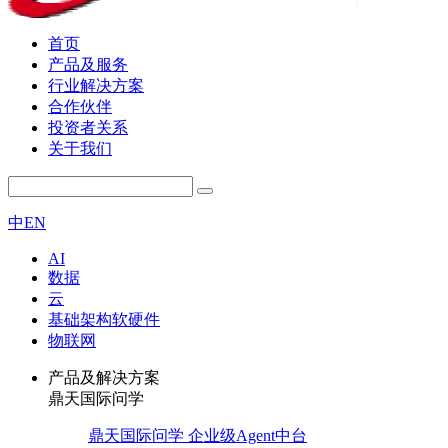
首页
产品及服务
行业解决方案
合作伙伴
投资者关系
关于我们
中
EN
AI
数据
云
基础架构软硬件
物联网
产品及解决方案
鼎天国际问学
鼎天国际问学 企业级Agent中台