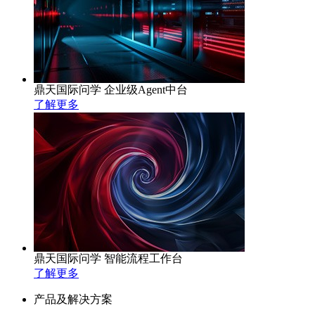
鼎天国际问学 企业级Agent中台
了解更多
鼎天国际问学 智能流程工作台
了解更多
产品及解决方案